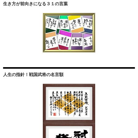
生き方が前向きになる３１の言葉
人生の指針！戦国武将の名言額