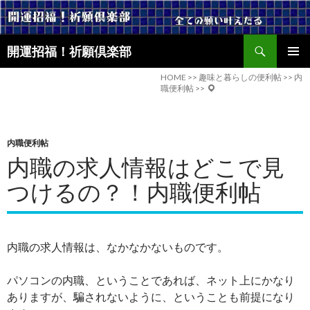
検
開運招福！祈願倶楽部
索
コ
メインメ
ン
HOME
>>
趣味と暮らしの便利帖
>>
内
ニュー
職便利帖
>>
テ
ン
ツ
へ
内職便利帖
ス
内職の求人情報はどこで見
キ
ッ
つけるの？！内職便利帖
プ
内職の求人情報は、なかなかないものです。
パソコンの内職、ということであれば、ネット上にかなり
ありますが、騙されないように、ということも前提になり