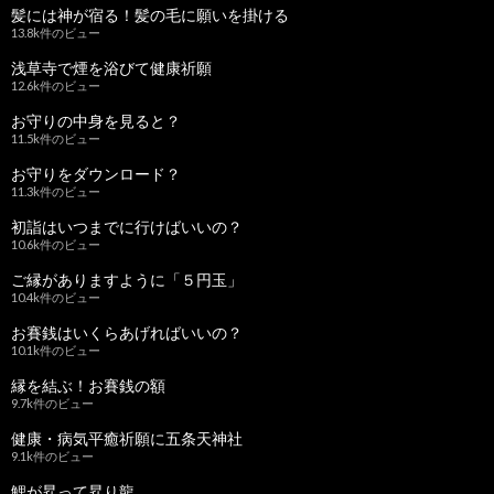
髪には神が宿る！髪の毛に願いを掛ける
13.8k件のビュー
浅草寺で煙を浴びて健康祈願
12.6k件のビュー
お守りの中身を見ると？
11.5k件のビュー
お守りをダウンロード？
11.3k件のビュー
初詣はいつまでに行けばいいの？
10.6k件のビュー
ご縁がありますように「５円玉」
10.4k件のビュー
お賽銭はいくらあげればいいの？
10.1k件のビュー
縁を結ぶ！お賽銭の額
9.7k件のビュー
健康・病気平癒祈願に五条天神社
9.1k件のビュー
鯉が昇って昇り龍