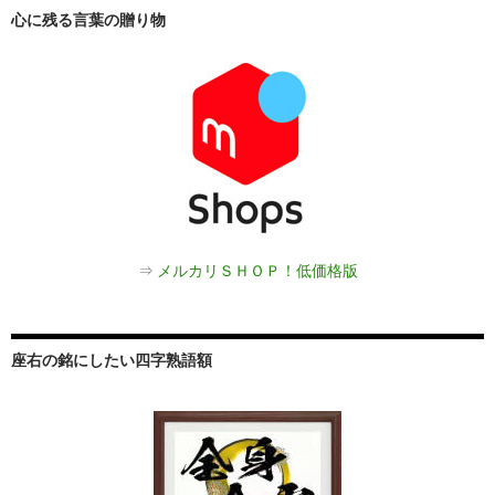
心に残る言葉の贈り物
⇒
メルカリＳＨＯＰ！低価格版
座右の銘にしたい四字熟語額