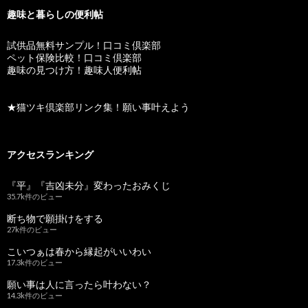
趣味と暮らしの便利帖
試供品無料サンプル！口コミ倶楽部
ペット保険比較！口コミ倶楽部
趣味の見つけ方！趣味人便利帖
★猫ツキ倶楽部リンク集！願い事叶えよう
アクセスランキング
『平』『吉凶未分』変わったおみくじ
35.7k件のビュー
断ち物で願掛けをする
27k件のビュー
こいつぁは春から縁起がいいわい
17.3k件のビュー
願い事は人に言ったら叶わない？
14.3k件のビュー