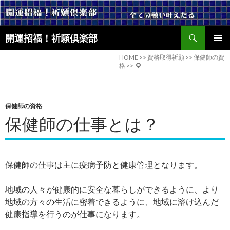
検
開運招福！祈願倶楽部
索
コ
メインメ
ン
HOME
>>
資格取得祈願
>>
保健師の資
ニュー
格
>>
テ
ン
ツ
へ
保健師の資格
ス
保健師の仕事とは？
キ
ッ
プ
保健師の仕事は主に疫病予防と健康管理となります。
地域の人々が健康的に安全な暮らしができるように、より
地域の方々の生活に密着できるように、地域に溶け込んだ
健康指導を行うのが仕事になります。