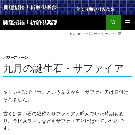
検
開運招福！祈願倶楽部
索
コ
メインメ
ン
HOME
>>
パワーストーン
>>
ニュー
テ
ン
ツ
パワーストーン
へ
九月の誕生石・サファイア
ス
キ
ッ
プ
ギリシャ語で『青』という意味から、サファイアは名付け
られました。
古くは青い石の総称をサファイアと呼んでいた時期もあ
り、ラピスラズリなどもサファイアと呼ばれていたので
す。