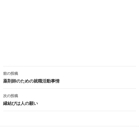
前の投稿
投
薬剤師のための就職活動事情
稿
次の投稿
ナ
縁結びは人の願い
ビ
ゲ
ー