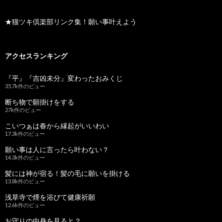
★猫ツキ倶楽部リンク集！願い事叶えよう
アクセスランキング
『平』『吉凶未分』変わったおみくじ
35.7k件のビュー
断ち物で願掛けをする
27k件のビュー
こいつぁは春から縁起がいいわい
17.3k件のビュー
願い事は人に言ったら叶わない？
14.3k件のビュー
髪には神が宿る！髪の毛に願いを掛ける
13.8k件のビュー
浅草寺で煙を浴びて健康祈願
12.6k件のビュー
お守りの中身を見ると？