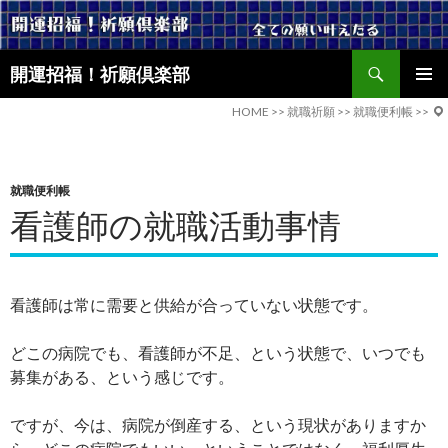
検
開運招福！祈願倶楽部
索
コ
メインメ
ン
HOME
>>
就職祈願
>>
就職便利帳
>>
ニュー
テ
ン
ツ
就職便利帳
へ
看護師の就職活動事情
ス
キ
ッ
プ
看護師は常に需要と供給が合っていない状態です。
どこの病院でも、看護師が不足、という状態で、いつでも
募集がある、という感じです。
ですが、今は、病院が倒産する、という現状がありますか