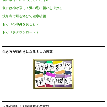
髪には神が宿る！髪の毛に願いを掛ける
浅草寺で煙を浴びて健康祈願
お守りの中身を見ると？
お守りをダウンロード？
生き方が前向きになる３１の言葉
人生の指針！戦国武将の名言額