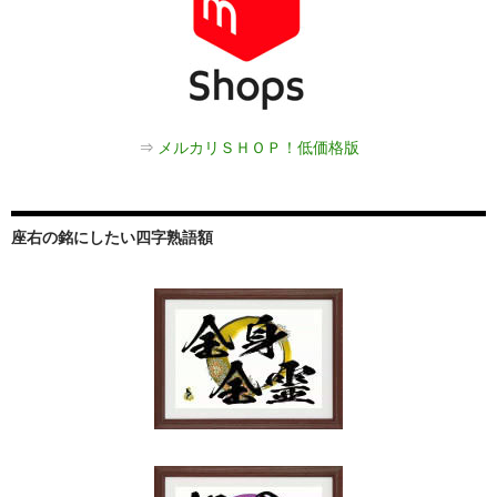
⇒
メルカリＳＨＯＰ！低価格版
座右の銘にしたい四字熟語額