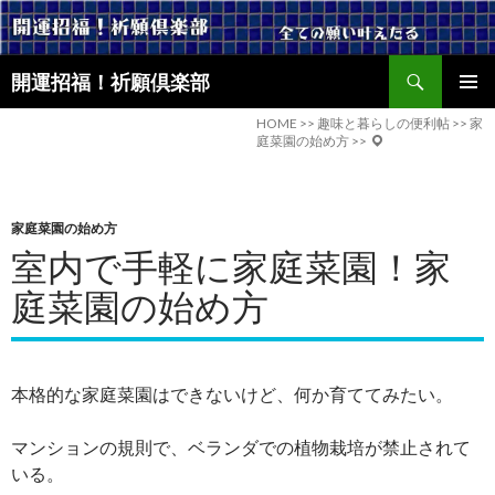
検
開運招福！祈願倶楽部
索
コ
メインメ
ン
HOME
>>
趣味と暮らしの便利帖
>>
家
ニュー
庭菜園の始め方
>>
テ
ン
ツ
へ
家庭菜園の始め方
ス
室内で手軽に家庭菜園！家
キ
ッ
庭菜園の始め方
プ
本格的な家庭菜園はできないけど、何か育ててみたい。
マンションの規則で、ベランダでの植物栽培が禁止されて
いる。