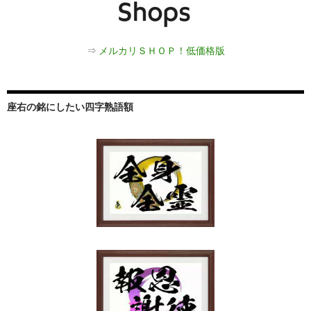
⇒
メルカリＳＨＯＰ！低価格版
座右の銘にしたい四字熟語額