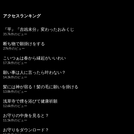
アクセスランキング
『平』『吉凶未分』変わったおみくじ
35.7k件のビュー
断ち物で願掛けをする
27k件のビュー
こいつぁは春から縁起がいいわい
17.3k件のビュー
願い事は人に言ったら叶わない？
14.3k件のビュー
髪には神が宿る！髪の毛に願いを掛ける
13.8k件のビュー
浅草寺で煙を浴びて健康祈願
12.6k件のビュー
お守りの中身を見ると？
11.5k件のビュー
お守りをダウンロード？