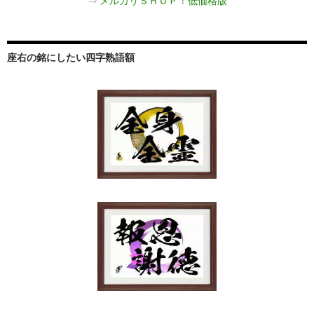
⇒
メルカリＳＨＯＰ！低価格版
座右の銘にしたい四字熟語額