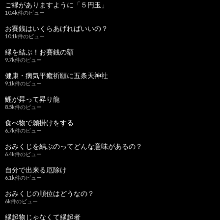
ご縁がありますように「５円玉」
10.4k件のビュー
お賽銭はいくらあげればいいの？
10.1k件のビュー
縁を結ぶ！お賽銭の額
9.7k件のビュー
健康・病気平癒祈願に五条天神社
9.1k件のビュー
鯉が昇って昇り龍
8.5k件のビュー
食べ物で願掛けをする
6.7k件のビュー
おみくじを結ぶのってどんな意味があるの？
6.4k件のビュー
自分で出来る厄除け
6.1k件のビュー
おみくじの順位はどうなの？
6k件のビュー
縁起物じゃなくて縁起者