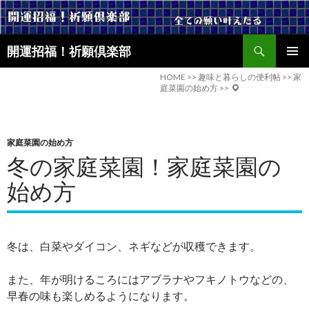
検
開運招福！祈願倶楽部
索
コ
メインメ
ン
HOME
>>
趣味と暮らしの便利帖
>>
家
ニュー
庭菜園の始め方
>>
テ
ン
ツ
へ
家庭菜園の始め方
ス
冬の家庭菜園！家庭菜園の
キ
ッ
始め方
プ
冬は、白菜やダイコン、ネギなどが収穫できます。
また、年が明けるころにはアブラナやフキノトウなどの、
早春の味も楽しめるようになります。