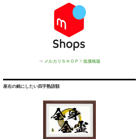
⇒
メルカリＳＨＯＰ！低価格版
座右の銘にしたい四字熟語額