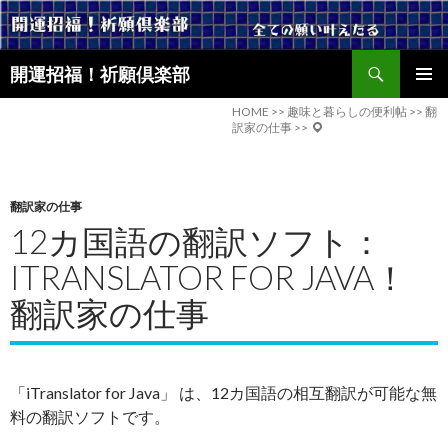
検
開運招福！祈願倶楽部
索
コ
メインメ
ン
HOME
>>
趣味と暮らしの便利帖
>>
翻
ニュー
訳家の仕事
>>
テ
ン
ツ
へ
翻訳家の仕事
ス
12カ国語の翻訳ソフト：
キ
ッ
ITRANSLATOR FOR JAVA！
プ
翻訳家の仕事
「iTranslator for Java」 は、12カ国語の相互翻訳が可能な無
料の翻訳ソフトです。