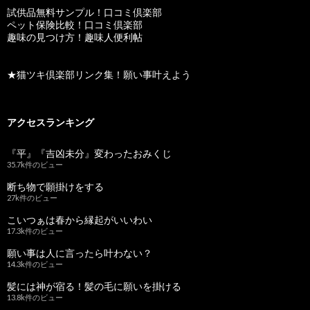
試供品無料サンプル！口コミ倶楽部
ペット保険比較！口コミ倶楽部
趣味の見つけ方！趣味人便利帖
★猫ツキ倶楽部リンク集！願い事叶えよう
アクセスランキング
『平』『吉凶未分』変わったおみくじ
35.7k件のビュー
断ち物で願掛けをする
27k件のビュー
こいつぁは春から縁起がいいわい
17.3k件のビュー
願い事は人に言ったら叶わない？
14.3k件のビュー
髪には神が宿る！髪の毛に願いを掛ける
13.8k件のビュー