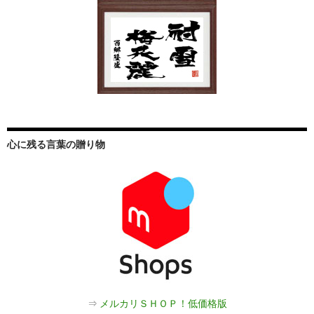
心に残る言葉の贈り物
⇒
メルカリＳＨＯＰ！低価格版