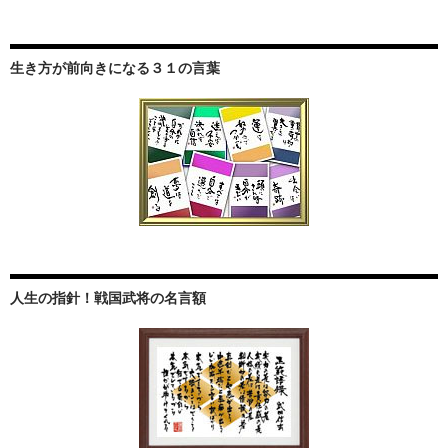
生き方が前向きになる３１の言葉
人生の指針！戦国武将の名言額