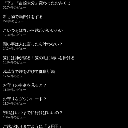
『平』『吉凶未分』変わったおみくじ
35.7k件のビュー
断ち物で願掛けをする
27k件のビュー
こいつぁは春から縁起がいいわい
17.3k件のビュー
願い事は人に言ったら叶わない？
14.3k件のビュー
髪には神が宿る！髪の毛に願いを掛ける
13.8k件のビュー
浅草寺で煙を浴びて健康祈願
12.6k件のビュー
お守りの中身を見ると？
11.5k件のビュー
お守りをダウンロード？
11.3k件のビュー
初詣はいつまでに行けばいいの？
10.6k件のビュー
ご縁がありますように「５円玉」