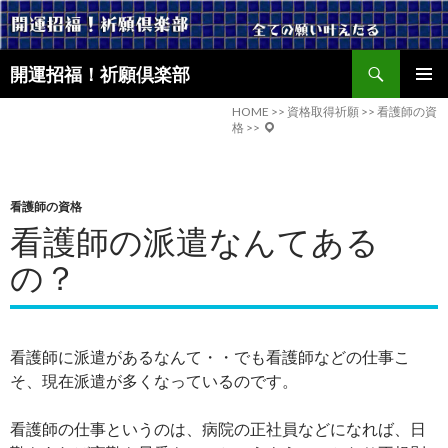
検
開運招福！祈願倶楽部
索
コ
メインメ
ン
HOME
>>
資格取得祈願
>>
看護師の資
ニュー
格
>>
テ
ン
ツ
へ
看護師の資格
ス
看護師の派遣なんてある
キ
ッ
の？
プ
看護師に派遣があるなんて・・でも看護師などの仕事こ
そ、現在派遣が多くなっているのです。
看護師の仕事というのは、病院の正社員などになれば、日