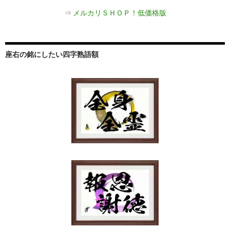
⇒
メルカリＳＨＯＰ！低価格版
座右の銘にしたい四字熟語額