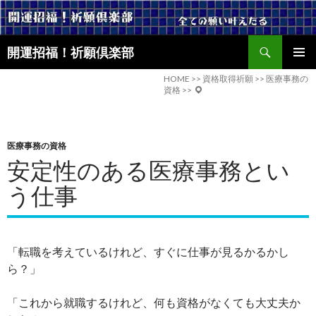
検
開運招福！祈願倶楽部
索
コ
メインメ
ン
HOME
>>
資格取得祈願
>>
医療事務の
ニュー
資格
>>
テ
ン
ツ
へ
医療事務の資格
ス
安定性のある医療事務とい
キ
ッ
う仕事
プ
「転職を考えているけれど、すぐに仕事が見るかるかし
ら？」
「これから就職するけれど、何も資格がなくても大丈夫か