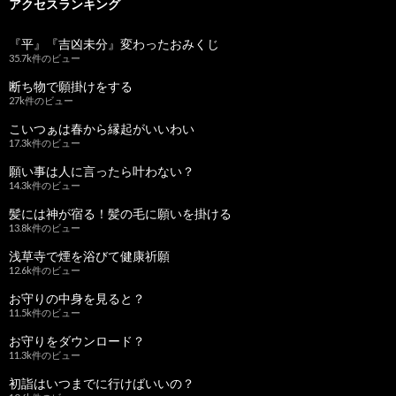
アクセスランキング
『平』『吉凶未分』変わったおみくじ
35.7k件のビュー
断ち物で願掛けをする
27k件のビュー
こいつぁは春から縁起がいいわい
17.3k件のビュー
願い事は人に言ったら叶わない？
14.3k件のビュー
髪には神が宿る！髪の毛に願いを掛ける
13.8k件のビュー
浅草寺で煙を浴びて健康祈願
12.6k件のビュー
お守りの中身を見ると？
11.5k件のビュー
お守りをダウンロード？
11.3k件のビュー
初詣はいつまでに行けばいいの？