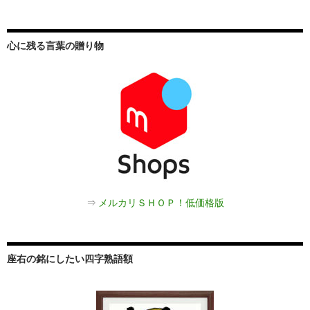
心に残る言葉の贈り物
⇒
メルカリＳＨＯＰ！低価格版
座右の銘にしたい四字熟語額