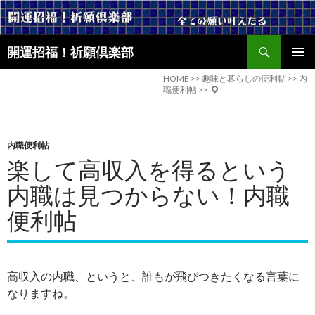
検
開運招福！祈願倶楽部
索
コ
メインメ
ン
HOME
>>
趣味と暮らしの便利帖
>>
内
ニュー
職便利帖
>>
テ
ン
ツ
へ
内職便利帖
ス
楽して高収入を得るという
キ
ッ
内職は見つからない！内職
プ
便利帖
高収入の内職、というと、誰もが飛びつきたくなる言葉に
なりますね。