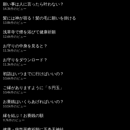
願い事は人に言ったら叶わない？
14.3k件のビュー
髪には神が宿る！髪の毛に願いを掛ける
13.8k件のビュー
浅草寺で煙を浴びて健康祈願
12.6k件のビュー
お守りの中身を見ると？
11.5k件のビュー
お守りをダウンロード？
11.3k件のビュー
初詣はいつまでに行けばいいの？
10.6k件のビュー
ご縁がありますように「５円玉」
10.4k件のビュー
お賽銭はいくらあげればいいの？
10.1k件のビュー
縁を結ぶ！お賽銭の額
9.7k件のビュー
健康・病気平癒祈願に五条天神社