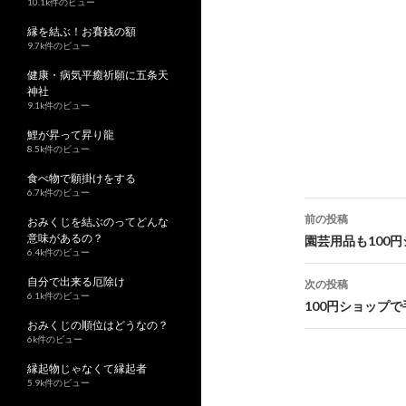
10.1k件のビュー
縁を結ぶ！お賽銭の額
9.7k件のビュー
健康・病気平癒祈願に五条天
神社
9.1k件のビュー
鯉が昇って昇り龍
8.5k件のビュー
食べ物で願掛けをする
6.7k件のビュー
前の投稿
おみくじを結ぶのってどんな
意味があるの？
投
園芸用品も100
6.4k件のビュー
稿
自分で出来る厄除け
次の投稿
6.1k件のビュー
ナ
100円ショップ
おみくじの順位はどうなの？
ビ
6k件のビュー
ゲ
縁起物じゃなくて縁起者
5.9k件のビュー
ー