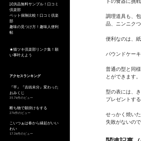
トの食器に挑戦
試供品無料サンプル！口コミ
倶楽部
ペット保険比較！口コミ倶楽
調理道具も、包
部
品、ニンニクつ
趣味の見つけ方！趣味人便利
帖
便利なのは、紙
★猫ツキ倶楽部リンク集！願
パウンドケーキ
い事叶えよう
普通の型と同様
とができます。
アクセスランキング
『平』『吉凶未分』変わった
型の表には、き
おみくじ
35.7k件のビュー
プレゼントする
断ち物で願掛けをする
27k件のビュー
せっかく焼いた
失敗がないので
こいつぁは春から縁起がいい
わい
17.3k件のビュー
関連記事（