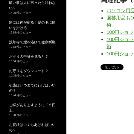
願い事は人に言ったら叶わな
い？
パソコン用品
14.3k件のビュー
園芸用品も1
髪には神が宿る！髪の毛に願
術
いを掛ける
100円ショ
13.8k件のビュー
100円ショ
浅草寺で煙を浴びて健康祈願
術
12.6k件のビュー
100円ショ
お守りの中身を見ると？
11.5k件のビュー
お守りをダウンロード？
11.3k件のビュー
初詣はいつまでに行けばいい
の？
10.6k件のビュー
ご縁がありますように「５円
玉」
10.4k件のビュー
お賽銭はいくらあげればいい
の？