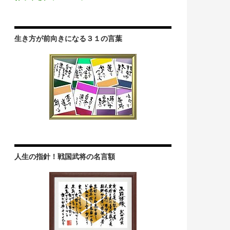
生き方が前向きになる３１の言葉
人生の指針！戦国武将の名言額