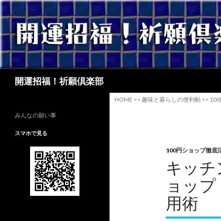
検
開運招福！祈願倶楽部
索
HOME
>>
趣味と暮らしの便利帖
>>
10
みんなの願い事
スマホで見る
100円ショップ徹底
キッチ
ョップ
用術