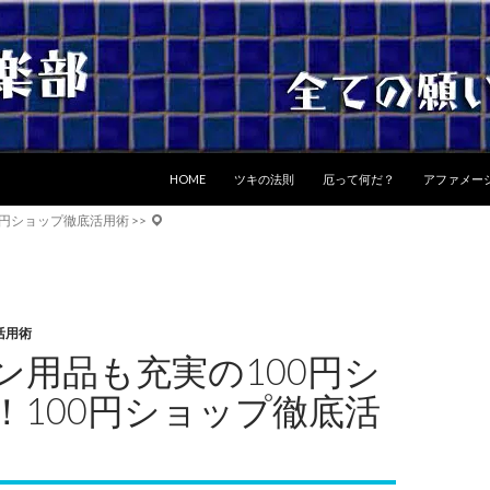
コンテンツへスキップ
HOME
ツキの法則
厄って何だ？
アファメー
0円ショップ徹底活用術
>>
活用術
ン用品も充実の100円シ
！100円ショップ徹底活