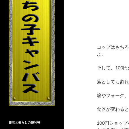
コップはもちろ
よ。
そして、100
落としても割れ
箸やフォーク、
食器が変わると
100円ショッ
趣味と暮らしの便利帖