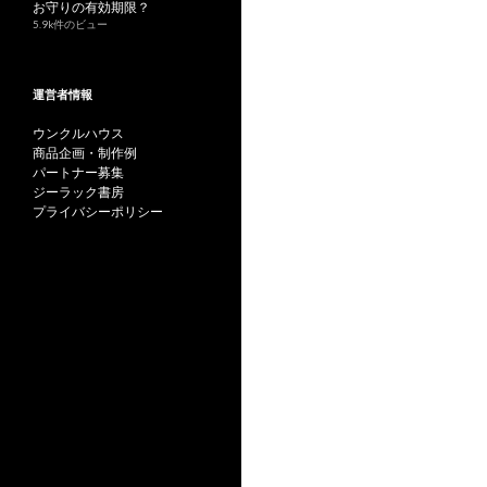
お守りの有効期限？
5.9k件のビュー
シ
ョ
運営者情報
ン
ウンクルハウス
商品企画・制作例
パートナー募集
ジーラック書房
プライバシーポリシー