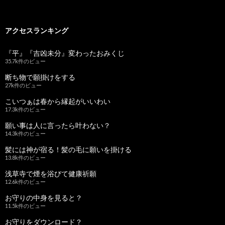
アクセスランキング
『平』『吉凶未分』変わったおみくじ
35.7k件のビュー
断ち物で願掛けをする
27k件のビュー
こいつぁは春から縁起がいいわい
17.3k件のビュー
願い事は人に言ったら叶わない？
14.3k件のビュー
髪には神が宿る！髪の毛に願いを掛ける
13.8k件のビュー
浅草寺で煙を浴びて健康祈願
12.6k件のビュー
お守りの中身を見ると？
11.5k件のビュー
お守りをダウンロード？