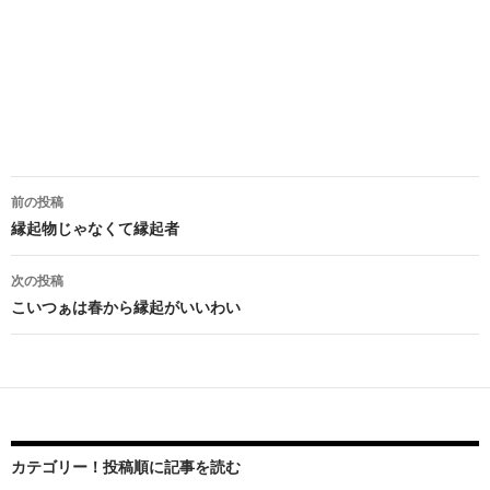
前の投稿
投
縁起物じゃなくて縁起者
稿
次の投稿
ナ
こいつぁは春から縁起がいいわい
ビ
ゲ
ー
シ
カテゴリー！投稿順に記事を読む