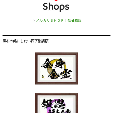
⇒
メルカリＳＨＯＰ！低価格版
座右の銘にしたい四字熟語額