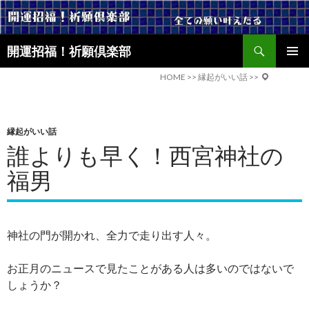
検
開運招福！祈願倶楽部
索
コ
メインメ
ン
HOME
>>
縁起がいい話
>>
ニュー
テ
ン
ツ
縁起がいい話
へ
誰よりも早く！西宮神社の
ス
キ
福男
ッ
プ
神社の門が開かれ、全力で走り出す人々。
お正月のニュースで見たことがある人は多いのではないで
しょうか？