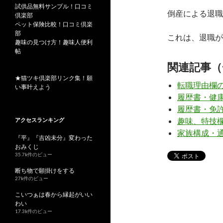
試供品無料サンプル！口コミ
倒産による退職
倶楽部
ペット保険比較！口コミ倶楽
部
これは、退職が
趣味の見つけ方！趣味人便利
帖
関連記事（
★猫ツキ倶楽部リンク集！願
転職理由欄
い事叶えよう
履歴書・健
履歴書・免
趣味、特技
アクセスランキング
家族構成・
『平』『吉凶未分』変わった
おみくじ
35.7k件のビュー
断ち物で願掛けをする
27k件のビュー
こいつぁは春から縁起がいい
わい
17.3k件のビュー