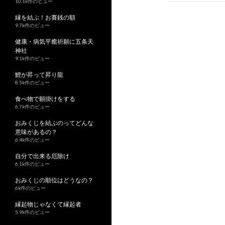
10.1k件のビュー
ビ
縁を結ぶ！お賽銭の額
ゲ
9.7k件のビュー
ー
健康・病気平癒祈願に五条天
神社
シ
9.1k件のビュー
ョ
鯉が昇って昇り龍
8.5k件のビュー
ン
食べ物で願掛けをする
6.7k件のビュー
おみくじを結ぶのってどんな
意味があるの？
6.4k件のビュー
自分で出来る厄除け
6.1k件のビュー
おみくじの順位はどうなの？
6k件のビュー
縁起物じゃなくて縁起者
5.9k件のビュー