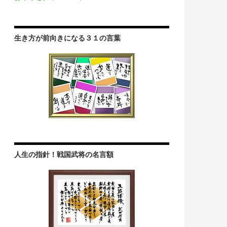
生き方が前向きになる３１の言葉
人生の指針！戦国武将の名言額