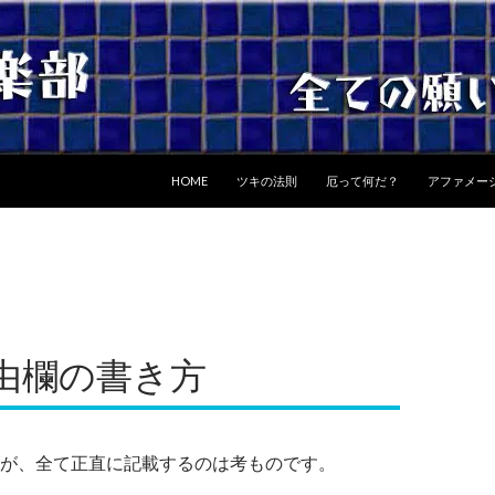
コンテンツへスキップ
HOME
ツキの法則
厄って何だ？
アファメー
由欄の書き方
が、全て正直に記載するのは考ものです。