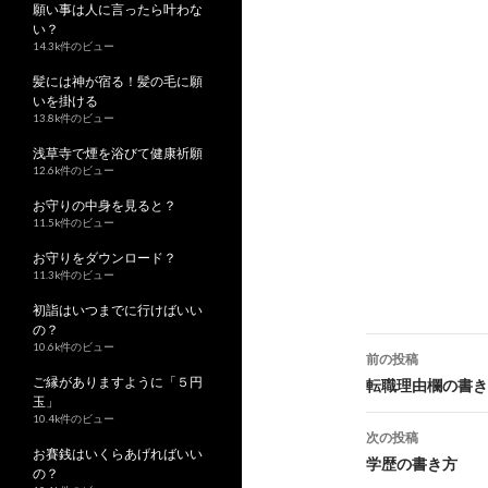
願い事は人に言ったら叶わな
い？
14.3k件のビュー
髪には神が宿る！髪の毛に願
いを掛ける
13.8k件のビュー
浅草寺で煙を浴びて健康祈願
12.6k件のビュー
お守りの中身を見ると？
11.5k件のビュー
お守りをダウンロード？
11.3k件のビュー
初詣はいつまでに行けばいい
の？
10.6k件のビュー
前の投稿
ご縁がありますように「５円
投
転職理由欄の書き
玉」
稿
10.4k件のビュー
次の投稿
お賽銭はいくらあげればいい
ナ
学歴の書き方
の？