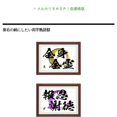
⇒
メルカリＳＨＯＰ！低価格版
座右の銘にしたい四字熟語額