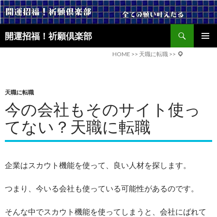
検
開運招福！祈願倶楽部
索
コ
メインメ
ン
HOME
>>
天職に転職
>>
ニュー
テ
ン
ツ
天職に転職
へ
今の会社もそのサイト使っ
ス
キ
てない？天職に転職
ッ
プ
企業はスカウト機能を使って、良い人材を探します。
つまり、今いる会社も使っている可能性があるのです。
そんな中でスカウト機能を使ってしまうと、会社にばれて