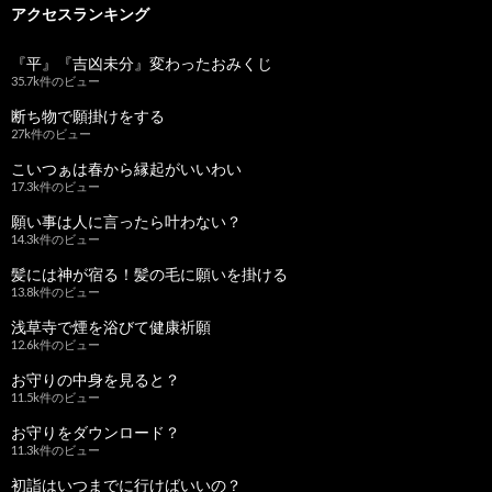
アクセスランキング
『平』『吉凶未分』変わったおみくじ
35.7k件のビュー
断ち物で願掛けをする
27k件のビュー
こいつぁは春から縁起がいいわい
17.3k件のビュー
願い事は人に言ったら叶わない？
14.3k件のビュー
髪には神が宿る！髪の毛に願いを掛ける
13.8k件のビュー
浅草寺で煙を浴びて健康祈願
12.6k件のビュー
お守りの中身を見ると？
11.5k件のビュー
お守りをダウンロード？
11.3k件のビュー
初詣はいつまでに行けばいいの？