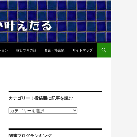
ション
猫とツキの話
名言・格言額
サイトマップ
カテゴリー！投稿順に記事を読む
関連ブログランキング