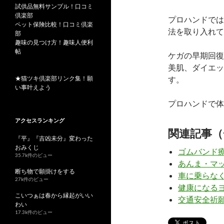
試供品無料サンプル！口コミ
倶楽部
プロハンドでは
ペット保険比較！口コミ倶楽
法を取り入れて
部
趣味の見つけ方！趣味人便利
帖
ケガの早期回復
美肌、ダイエッ
★猫ツキ倶楽部リンク集！願
す。
い事叶えよう
プロハンドで体
アクセスランキング
関連記事（
『平』『吉凶未分』変わった
おみくじ
ゴムバンド
35.7k件のビュー
あんま・マ
断ち物で願掛けをする
車に乗らな
27k件のビュー
健康になる
こいつぁは春から縁起がいい
交通安全祈
わい
17.3k件のビュー