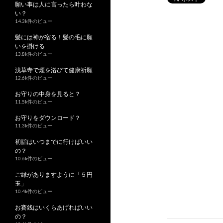
願い事は人に言ったら叶わな
い？
14.3k件のビュー
髪には神が宿る！髪の毛に願
いを掛ける
13.8k件のビュー
浅草寺で煙を浴びて健康祈願
12.6k件のビュー
お守りの中身を見ると？
11.5k件のビュー
お守りをダウンロード？
11.3k件のビュー
初詣はいつまでに行けばいい
の？
10.6k件のビュー
ご縁がありますように「５円
玉」
10.4k件のビュー
お賽銭はいくらあげればいい
の？