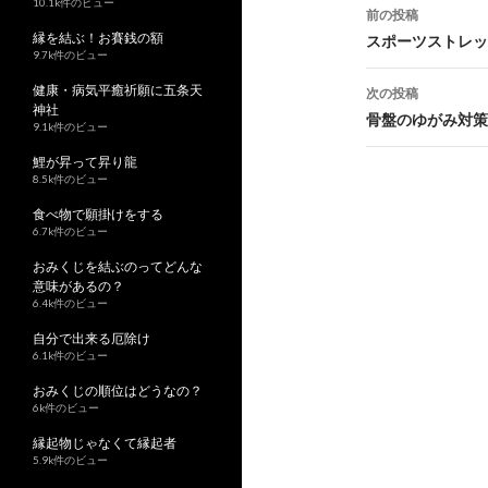
10.1k件のビュー
前の投稿
縁を結ぶ！お賽銭の額
投
スポーツストレッ
9.7k件のビュー
稿
健康・病気平癒祈願に五条天
次の投稿
神社
ナ
骨盤のゆがみ対策
9.1k件のビュー
ビ
鯉が昇って昇り龍
8.5k件のビュー
ゲ
食べ物で願掛けをする
ー
6.7k件のビュー
おみくじを結ぶのってどんな
シ
意味があるの？
ョ
6.4k件のビュー
自分で出来る厄除け
ン
6.1k件のビュー
おみくじの順位はどうなの？
6k件のビュー
縁起物じゃなくて縁起者
5.9k件のビュー