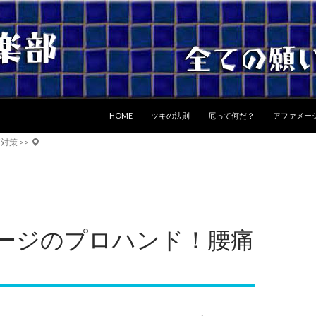
コンテンツへスキップ
HOME
ツキの法則
厄って何だ？
アファメー
痛対策
>>
ージのプロハンド！腰痛