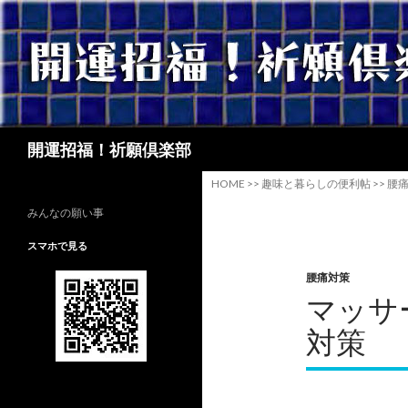
検
開運招福！祈願倶楽部
索
HOME
>>
趣味と暮らしの便利帖
>>
腰
みんなの願い事
スマホで見る
腰痛対策
マッサ
対策