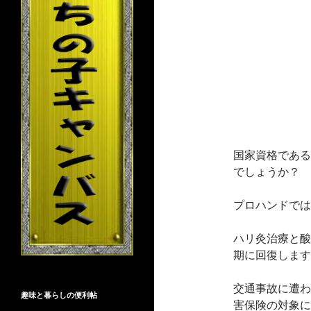
国家資格である
でしょうか？
プロハンドでは
ハリ灸治療と酸
期に回復します
交通事故に遭わ
趣味と暮らしの便利帖
害保険の対象に