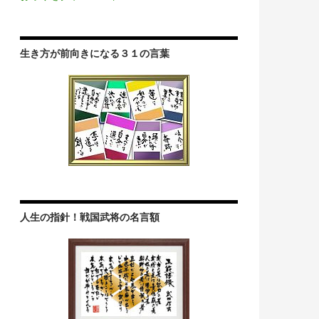
生き方が前向きになる３１の言葉
人生の指針！戦国武将の名言額