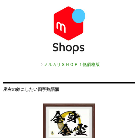
⇒
メルカリＳＨＯＰ！低価格版
座右の銘にしたい四字熟語額