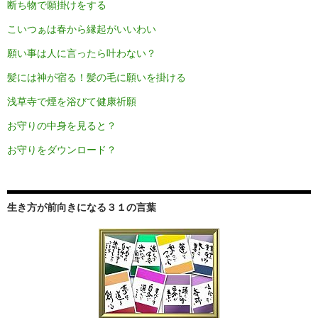
断ち物で願掛けをする
こいつぁは春から縁起がいいわい
願い事は人に言ったら叶わない？
髪には神が宿る！髪の毛に願いを掛ける
浅草寺で煙を浴びて健康祈願
お守りの中身を見ると？
お守りをダウンロード？
生き方が前向きになる３１の言葉