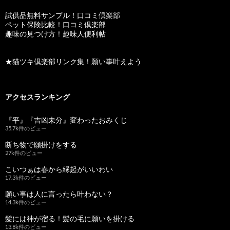
試供品無料サンプル！口コミ倶楽部
ペット保険比較！口コミ倶楽部
趣味の見つけ方！趣味人便利帖
★猫ツキ倶楽部リンク集！願い事叶えよう
アクセスランキング
『平』『吉凶未分』変わったおみくじ
35.7k件のビュー
断ち物で願掛けをする
27k件のビュー
こいつぁは春から縁起がいいわい
17.3k件のビュー
願い事は人に言ったら叶わない？
14.3k件のビュー
髪には神が宿る！髪の毛に願いを掛ける
13.8k件のビュー