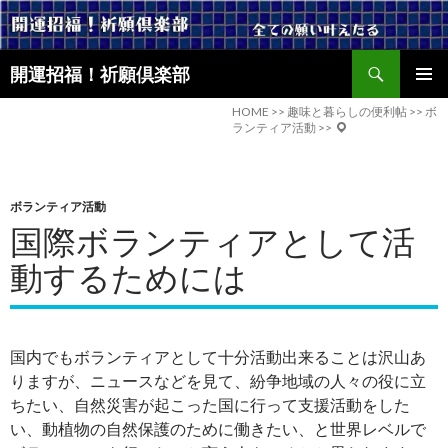
検
開運招福！祈願倶楽部
索
コ
メインメ
ン
HOME
>>
趣味と暮らしの便利帖
>>
ボ
ニュー
ランティア活動
>>
テ
ン
ツ
へ
ボランティア活動
ス
国際ボランティアとして活
キ
ッ
動するためには
プ
国内でもボランティアとして十分活動出来ることは沢山あ
りますが、ニュースなどを見て、紛争地域の人々の役に立
ちたい、自然災害が起こった国に行って支援活動をした
い、動植物の自然保護のために働きたい、と世界レベルで