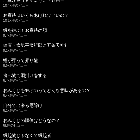
ご縁がありますように「５円玉」
10.4k件のビュー
お賽銭はいくらあげればいいの？
10.1k件のビュー
縁を結ぶ！お賽銭の額
9.7k件のビュー
健康・病気平癒祈願に五条天神社
9.1k件のビュー
鯉が昇って昇り龍
8.5k件のビュー
食べ物で願掛けをする
6.7k件のビュー
おみくじを結ぶのってどんな意味があるの？
6.4k件のビュー
自分で出来る厄除け
6.1k件のビュー
おみくじの順位はどうなの？
6k件のビュー
縁起物じゃなくて縁起者