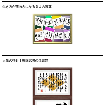
生き方が前向きになる３１の言葉
人生の指針！戦国武将の名言額