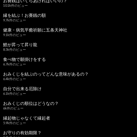
お賽銭はいくらあげればいいの？
10.1k件のビュー
縁を結ぶ！お賽銭の額
9.7k件のビュー
健康・病気平癒祈願に五条天神社
9.1k件のビュー
鯉が昇って昇り龍
8.5k件のビュー
食べ物で願掛けをする
6.7k件のビュー
おみくじを結ぶのってどんな意味があるの？
6.4k件のビュー
自分で出来る厄除け
6.1k件のビュー
おみくじの順位はどうなの？
6k件のビュー
縁起物じゃなくて縁起者
5.9k件のビュー
お守りの有効期限？