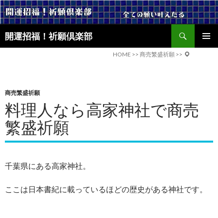
検
開運招福！祈願倶楽部
索
コ
メインメ
ン
HOME
>>
商売繁盛祈願
>>
ニュー
テ
ン
ツ
商売繁盛祈願
へ
料理人なら高家神社で商売
ス
キ
繁盛祈願
ッ
プ
千葉県にある高家神社。
ここは日本書紀に載っているほどの歴史がある神社です。