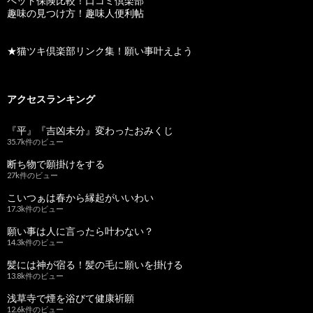
ペット保険比較！口コミ倶楽部
趣味の見つけ方！趣味人便利帖
★猫ツキ倶楽部リンク集！願い事叶えよう
アクセスランキング
『平』『吉凶未分』変わったおみくじ
35.7k件のビュー
断ち物で願掛けをする
27k件のビュー
こいつぁは春から縁起がいいわい
17.3k件のビュー
願い事は人に言ったら叶わない？
14.3k件のビュー
髪には神が宿る！髪の毛に願いを掛ける
13.8k件のビュー
浅草寺で煙を浴びて健康祈願
12.6k件のビュー