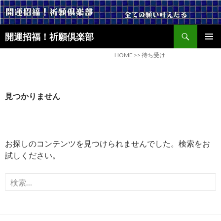
検
開運招福！祈願倶楽部
索
コ
メインメ
ン
HOME
>>
待ち受け
ニュー
テ
ン
ツ
見つかりません
へ
ス
キ
ッ
プ
お探しのコンテンツを見つけられませんでした。検索をお
試しください。
検
索
: