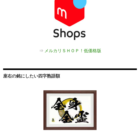
⇒
メルカリＳＨＯＰ！低価格版
座右の銘にしたい四字熟語額